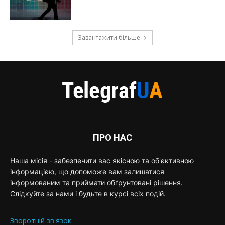
Завантажити більше
ПРО НАС
Наша місія - забезпечити вас якісною та об'єктивною
інформацією, що допоможе вам залишатися
інформованим та приймати обґрунтовані рішення.
Слідкуйте за нами і будьте в курсі всіх подій.
Зворотній зв'язок