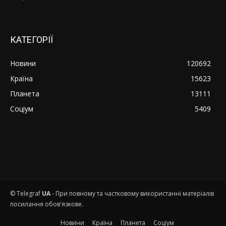
КАТЕГОРІЇ
Новини
120692
Країна
15623
Планета
13111
Соціум
5409
© Telegraf
UA
- При повному та частковому використанні матеріалів
посилання обов'язкове.
Новини
Країна
Планета
Соціум