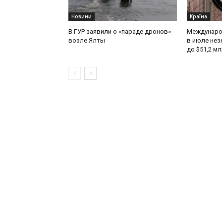
Новини
Країна
В ГУР заявили о «параде дронов»
Междунаро
возле Ялты
в июле нез
до $51,2 м