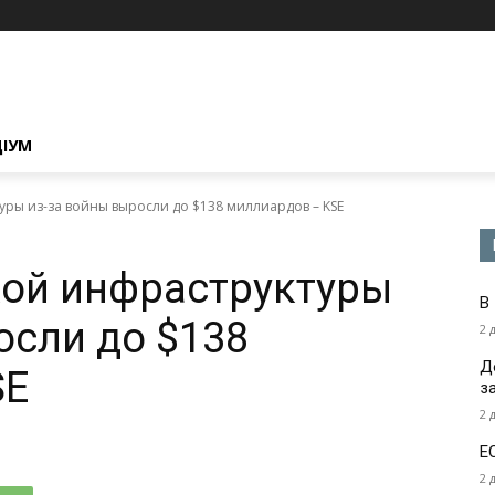
ЦІУМ
уры из-за войны выросли до $138 миллиардов – KSE
кой инфраструктуры
В
осли до $138
2 
Д
SE
з
2 
Е
2 