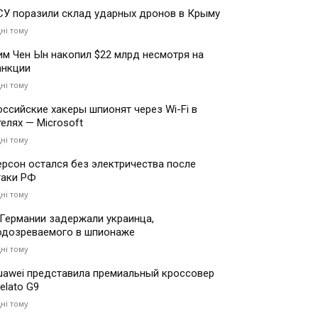
СУ поразили склад ударных дронов в Крыму
дні тому
им Чен Ын накопил $22 млрд несмотря на
анкции
дні тому
оссийские хакеры шпионят через Wi-Fi в
телях — Microsoft
дні тому
ерсон остался без электричества после
таки РФ
дні тому
 Германии задержали украинца,
одозреваемого в шпионаже
дні тому
uawei представила премиальный кроссовер
elato G9
дні тому