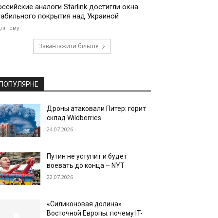
оссийские аналоги Starlink достигли окна
табильного покрытия над Украиной
дні тому
Завантажити більше
ПОПУЛЯРНЕ
Дроны атаковали Питер: горит
склад Wildberries
24.07.2026
Путин не уступит и будет
воевать до конца – NYT
22.07.2026
«Силиконовая долина»
Восточной Европы: почему IT-