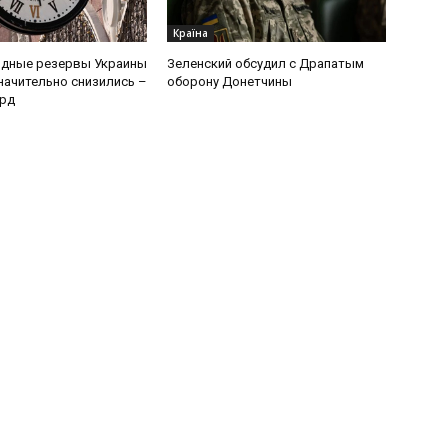
Країна
дные резервы Украины
Зеленский обсудил с Драпатым
начительно снизились –
оборону Донетчины
лрд