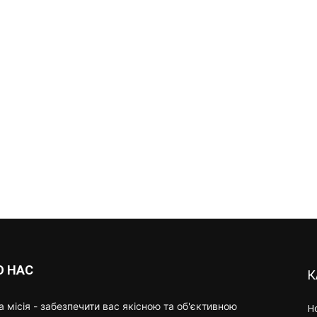
О НАС
К
 місія - забезпечити вас якісною та об'єктивною
Н