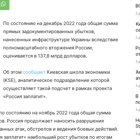
В
2 
По состоянию на декабрь 2022 года общая сумма
К
с
прямых задокументированных убытков,
2 
нанесенных инфраструктуре Украины вследствие
полномасштабного вторжения России,
Р
о
оценивается в 137,8 млрд долларов.
3 
Об этом
сообщает
Киевская школа экономики
Х
а
(KSE), аналитическое подразделение которой
3 
осуществляет такой подсчет в рамках проекта
В
«Россия заплатит».
п
3 
по состоянию на ноябрь 2022 года общая сумма
H
ов. Россия продолжает наносить разрушения
St
нных атак, обстрелов и ведения боевых действий.
3 
я заплатит» наибольший рост убытков по итогам