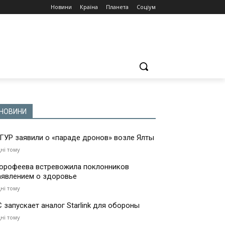
Новини
Країна
Планета
Соціум
НОВИНИ
 ГУР заявили о «параде дронов» возле Ялты
дні тому
орофеева встревожила поклонников
аявлением о здоровье
дні тому
С запускает аналог Starlink для обороны
дні тому