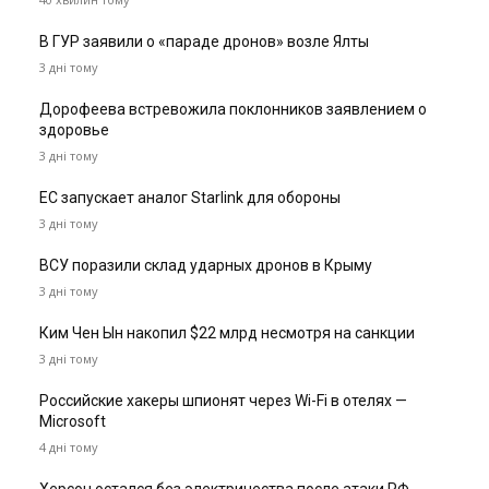
В ГУР заявили о «параде дронов» возле Ялты
3 дні тому
Дорофеева встревожила поклонников заявлением о
здоровье
3 дні тому
ЕС запускает аналог Starlink для обороны
3 дні тому
ВСУ поразили склад ударных дронов в Крыму
3 дні тому
Ким Чен Ын накопил $22 млрд несмотря на санкции
3 дні тому
Российские хакеры шпионят через Wi-Fi в отелях —
Microsoft
4 дні тому