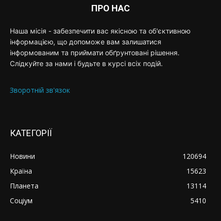
ПРО НАС
Наша місія - забезпечити вас якісною та об'єктивною
інформацією, що допоможе вам залишатися
інформованим та приймати обґрунтовані рішення.
Слідкуйте за нами і будьте в курсі всіх подій.
Зворотній зв'язок
КАТЕГОРІЇ
Новини
120694
Країна
15623
Планета
13114
Соціум
5410