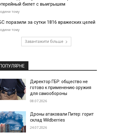
отерейный билет с выигрышем
години тому
БС поразили за сутки 1816 вражеских целей
години тому
Завантажити більше
ПОПУЛЯРНЕ
Директор ГБР: общество не
готово к применению оружия
для самообороны
08.07.2026
Дроны атаковали Питер: горит
склад Wildberries
24.07.2026