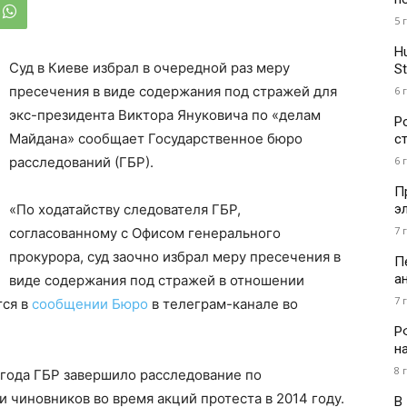
5 
H
Суд в Киеве избрал в очередной раз меру
St
пресечения в виде содержания под стражей для
6 
экс-президента Виктора Януковича по «делам
Р
Майдана» сообщает Государственное бюро
с
6 
расследований (ГБР).
П
э
«По ходатайству следователя ГБР,
7 
согласованному с Офисом генерального
прокурора, суд заочно избрал меру пресечения в
П
а
виде содержания под стражей в отношении
7 
тся в
сообщении Бюро
в телеграм-канале во
Р
н
8 
 года ГБР завершило расследование по
 чиновников во время акций протеста в 2014 году.
В