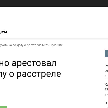
ЦІУМ
нуковича по делу о расстреле митингующих
чно арестовал
Р
лу о расстреле
о
4 
Х
а
4 
В
п