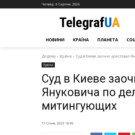
Четвер, 6 Серпня, 2026
НОВИНИ
КРАЇНА
ПЛАНЕТА
СО
Додому
Країна
Суд в Киеве заочно арестовал Я
Країна
Суд в Киеве зао
Януковича по де
митингующих
17 Січня, 2023 16:45