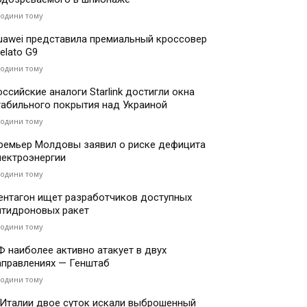
години тому
uawei представила премиальный кроссовер
elato G9
години тому
оссийские аналоги Starlink достигли окна
табильного покрытия над Украиной
години тому
ремьер Молдовы заявил о риске дефицита
лектроэнергии
години тому
ентагон ищет разработчиков доступных
нтидроновых ракет
години тому
Ф наиболее активно атакует в двух
аправлениях — Генштаб
години тому
 Италии двое суток искали выброшенный