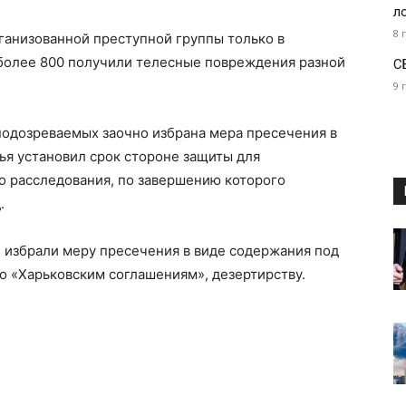
л
8 
рганизованной преступной группы только в
 более 800 получили телесные повреждения разной
С
9 
подозреваемых заочно избрана мера пресечения в
ья установил срок стороне защиты для
о расследования, по завершению которого
.
 избрали меру пресечения в виде содержания под
по «Харьковским соглашениям», дезертирству.