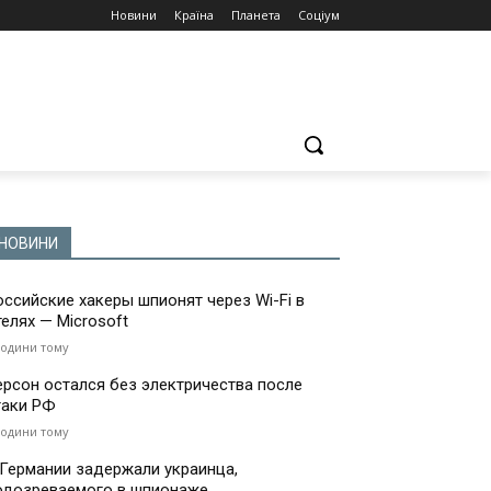
Новини
Країна
Планета
Соціум
НОВИНИ
оссийские хакеры шпионят через Wi-Fi в
телях — Microsoft
години тому
ерсон остался без электричества после
таки РФ
години тому
 Германии задержали украинца,
одозреваемого в шпионаже