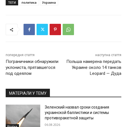
ТЕГИ
политика
Украина
попередня стаття
наступна стаття
Пограничники обнаружили
Польша намерена передать
уклониста, прятавшегося
Украине около 14 танков
под одеялом
Leopard — Дуда
МАТЕРІАЛИ У ТЕМУ
Зеленский назвал сроки создания
украинской баллистики и системы
противоракетной защиты
06.08.2026
Країна