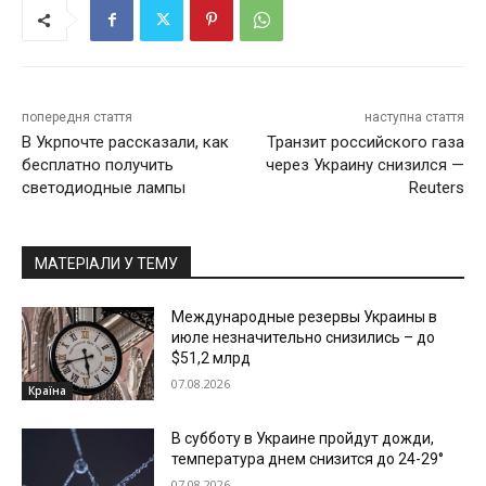
попередня стаття
наступна стаття
В Укрпочте рассказали, как
Транзит российского газа
бесплатно получить
через Украину снизился —
светодиодные лампы
Reuters
МАТЕРІАЛИ У ТЕМУ
Международные резервы Украины в
июле незначительно снизились – до
$51,2 млрд
07.08.2026
Країна
В субботу в Украине пройдут дожди,
температура днем снизится до 24-29°
07.08.2026