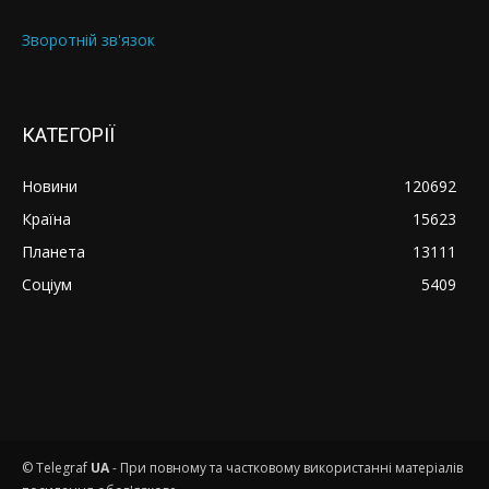
Зворотній зв'язок
КАТЕГОРІЇ
Новини
120692
Країна
15623
Планета
13111
Соціум
5409
© Telegraf
UA
- При повному та частковому використанні матеріалів