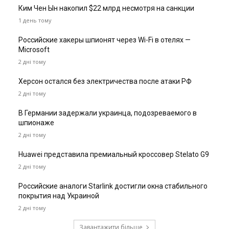
Ким Чен Ын накопил $22 млрд несмотря на санкции
1 день тому
Российские хакеры шпионят через Wi-Fi в отелях —
Microsoft
2 дні тому
Херсон остался без электричества после атаки РФ
2 дні тому
В Германии задержали украинца, подозреваемого в
шпионаже
2 дні тому
Huawei представила премиальный кроссовер Stelato G9
2 дні тому
Российские аналоги Starlink достигли окна стабильного
покрытия над Украиной
2 дні тому
Завантажити більше