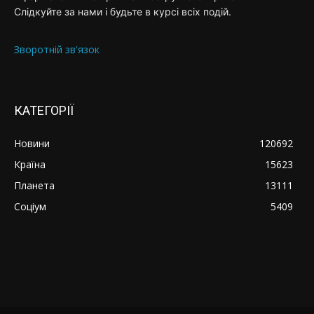
Слідкуйте за нами і будьте в курсі всіх подій.
Зворотній зв'язок
КАТЕГОРІЇ
Новини
120692
Країна
15623
Планета
13111
Соціум
5409