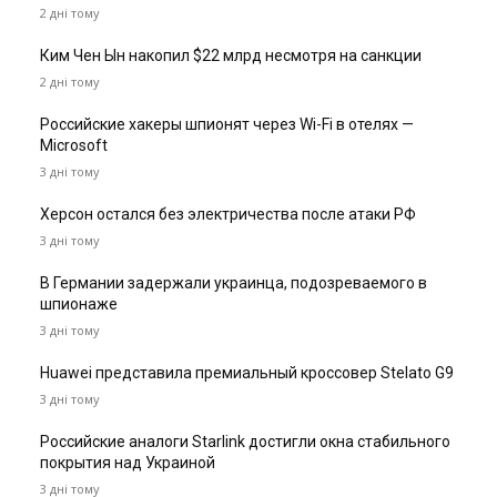
2 дні тому
Ким Чен Ын накопил $22 млрд несмотря на санкции
2 дні тому
Российские хакеры шпионят через Wi-Fi в отелях —
Microsoft
3 дні тому
Херсон остался без электричества после атаки РФ
3 дні тому
В Германии задержали украинца, подозреваемого в
шпионаже
3 дні тому
Huawei представила премиальный кроссовер Stelato G9
3 дні тому
Российские аналоги Starlink достигли окна стабильного
покрытия над Украиной
3 дні тому