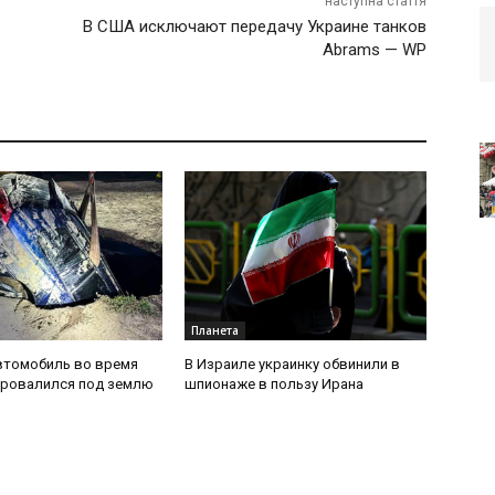
наступна стаття
В США исключают передачу Украине танков
Abrams — WP
Планета
втомобиль во время
В Израиле украинку обвинили в
провалился под землю
шпионаже в пользу Ирана