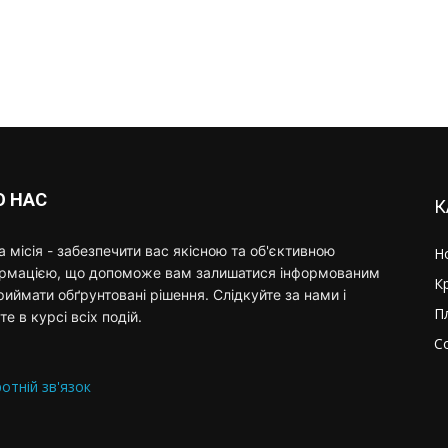
О НАС
К
 місія - забезпечити вас якісною та об'єктивною
Н
ормацією, що допоможе вам залишатися інформованим
К
риймати обґрунтовані рішення. Слідкуйте за нами і
П
те в курсі всіх подій.
С
отній зв'язок