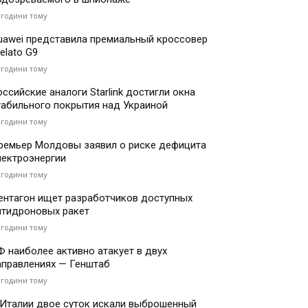
 години тому
uawei представила премиальный кроссовер
elato G9
 години тому
оссийские аналоги Starlink достигли окна
табильного покрытия над Украиной
 години тому
ремьер Молдовы заявил о риске дефицита
лектроэнергии
 години тому
ентагон ищет разработчиков доступных
нтидроновых ракет
 години тому
Ф наиболее активно атакует в двух
аправлениях — Генштаб
 години тому
 Италии двое суток искали выброшенный