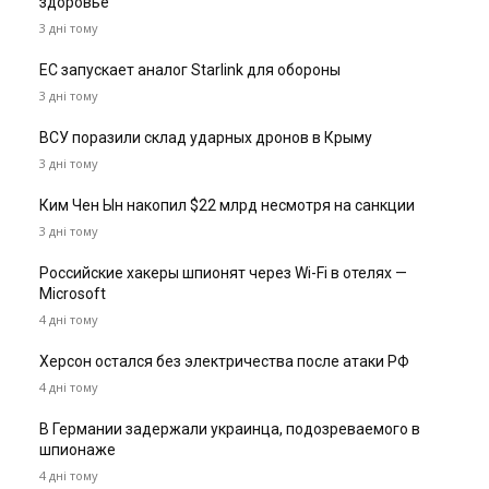
здоровье
3 дні тому
ЕС запускает аналог Starlink для обороны
3 дні тому
ВСУ поразили склад ударных дронов в Крыму
3 дні тому
Ким Чен Ын накопил $22 млрд несмотря на санкции
3 дні тому
Российские хакеры шпионят через Wi-Fi в отелях —
Microsoft
4 дні тому
Херсон остался без электричества после атаки РФ
4 дні тому
В Германии задержали украинца, подозреваемого в
шпионаже
4 дні тому