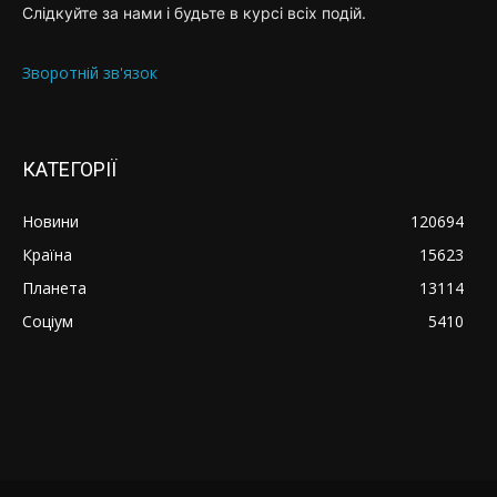
Слідкуйте за нами і будьте в курсі всіх подій.
Зворотній зв'язок
КАТЕГОРІЇ
Новини
120694
Країна
15623
Планета
13114
Соціум
5410