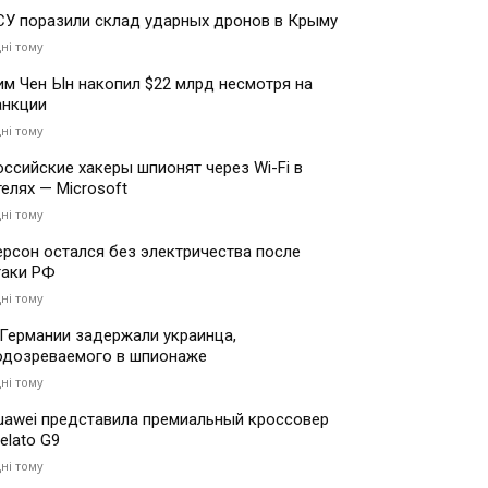
СУ поразили склад ударных дронов в Крыму
дні тому
им Чен Ын накопил $22 млрд несмотря на
анкции
дні тому
оссийские хакеры шпионят через Wi-Fi в
телях — Microsoft
дні тому
ерсон остался без электричества после
таки РФ
дні тому
 Германии задержали украинца,
одозреваемого в шпионаже
дні тому
uawei представила премиальный кроссовер
elato G9
дні тому