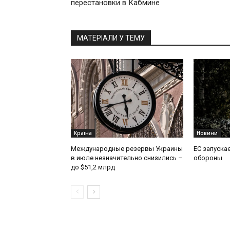
перестановки в Кабмине
МАТЕРІАЛИ У ТЕМУ
Країна
Новини
Международные резервы Украины
ЕС запускае
в июле незначительно снизились –
обороны
до $51,2 млрд