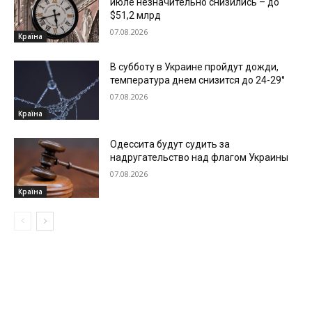
июле незначительно снизились – до
$51,2 млрд
07.08.2026
Країна
В субботу в Украине пройдут дожди,
температура днем снизится до 24-29°
07.08.2026
Країна
Одессита будут судить за
надругательство над флагом Украины
07.08.2026
Країна