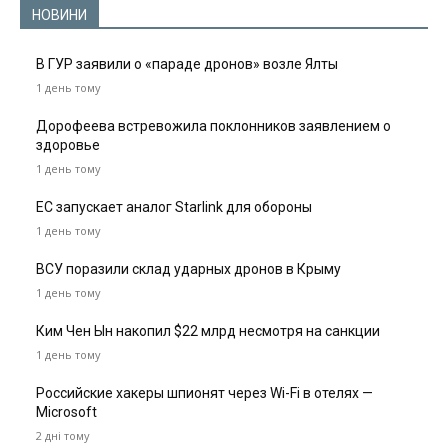
НОВИНИ
В ГУР заявили о «параде дронов» возле Ялты
1 день тому
Дорофеева встревожила поклонников заявлением о
здоровье
1 день тому
ЕС запускает аналог Starlink для обороны
1 день тому
ВСУ поразили склад ударных дронов в Крыму
1 день тому
Ким Чен Ын накопил $22 млрд несмотря на санкции
1 день тому
Российские хакеры шпионят через Wi-Fi в отелях —
Microsoft
2 дні тому