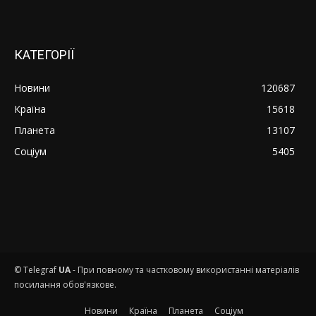
КАТЕГОРІЇ
Новини
120687
Країна
15618
Планета
13107
Соціум
5405
© Telegraf
UA
- При повному та частковому використанні матеріалів
посилання обов'язкове.
Новини
Країна
Планета
Соціум