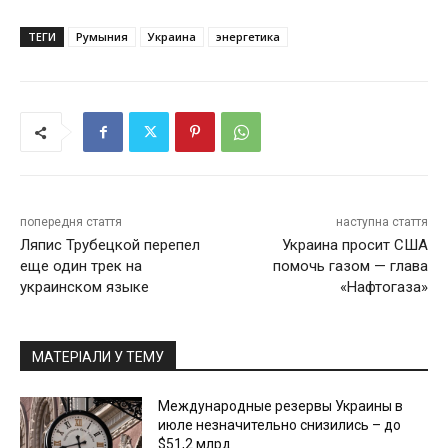
ТЕГИ
Румыния
Украина
энергетика
попередня стаття
наступна стаття
Ляпис Трубецкой перепел
Украина просит США
еще один трек на
помочь газом — глава
украинском языке
«Нафтогаза»
МАТЕРІАЛИ У ТЕМУ
Международные резервы Украины в
июле незначительно снизились – до
$51,2 млрд