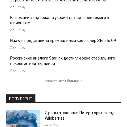
Херсон остался без электричества после атаки РФ
2 дні тому
В Германии задержали украинца, подозреваемого в
шпионаже
2 дні тому
Huawei представила премиальный кроссовер Stelato G9
2 дні тому
Российские аналоги Starlink достигли окна стабильного
покрытия над Украиной
2 дні тому
Завантажити більше
ПОПУЛЯРНЕ
Дроны атаковали Питер: горит склад
Wildberries
24.07.2026