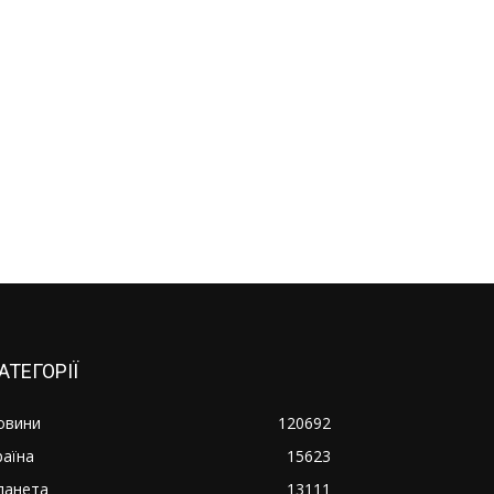
АТЕГОРІЇ
овини
120692
раїна
15623
ланета
13111