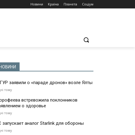
Новини
Країна
Планета
Соціум
НОВИНИ
 ГУР заявили о «параде дронов» возле Ялты
дні тому
орофеева встревожила поклонников
аявлением о здоровье
дні тому
С запускает аналог Starlink для обороны
дні тому