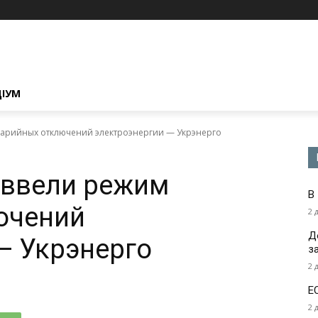
ЦІУМ
варийных отключений электроэнергии — Укрэнерго
 ввели режим
В
ючений
2 
Д
— Укрэнерго
з
2 
Е
2 