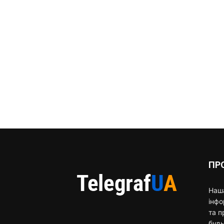
ПР
Наша
інф
та п
будь