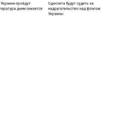
в Украине пройдут
Одессита будут судить за
пература днем снизится
надругательство над флагом
Украины