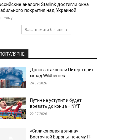
оссийские аналоги Starlink достигли окна
табильного покрытия над Украиной
дні тому
Завантажити більше
ПОПУЛЯРНЕ
Дроны атаковали Питер: горит
склад Wildberries
24.07.2026
Путин не уступит и будет
воевать до конца – NYT
22.07.2026
«Силиконовая долина»
Восточной Европы: почему IT-