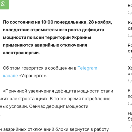
В
2 
По состоянию на 10:00 понедельника, 28 ноября,
К
с
вследствие стремительного роста дефицита
2 
мощности по всей территории Украины
применяются аварийные отключения
Р
о
электроэнергии.
3 
Об этом говорится в сообщении в
Telegram-
Х
а
канале
«Укрэнерго».
3 
В
«Причиной увеличения дефицита мощности стали
п
ких электростанциях. В то же время потребление
3 
дных условий. Сейчас дефицит мощности
H
.
St
3 
н аварийных отключений блоки вернутся в работу,