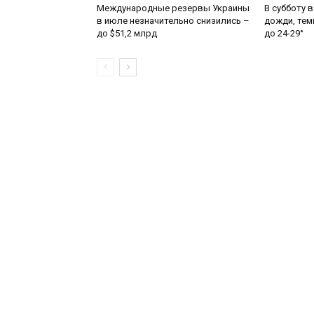
Международные резервы Украины
В субботу 
в июле незначительно снизились –
дожди, тем
до $51,2 млрд
до 24-29°