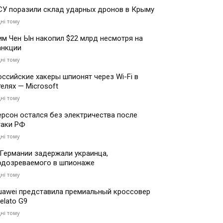
СУ поразили склад ударных дронов в Крыму
дні тому
им Чен Ын накопил $22 млрд несмотря на
анкции
дні тому
оссийские хакеры шпионят через Wi-Fi в
телях — Microsoft
дні тому
ерсон остался без электричества после
таки РФ
дні тому
 Германии задержали украинца,
одозреваемого в шпионаже
дні тому
uawei представила премиальный кроссовер
elato G9
дні тому