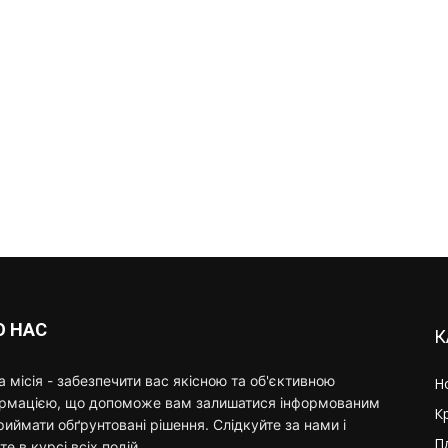
О НАС
К
 місія - забезпечити вас якісною та об'єктивною
Н
ормацією, що допоможе вам залишатися інформованим
К
риймати обґрунтовані рішення. Слідкуйте за нами і
П
те в курсі всіх подій.