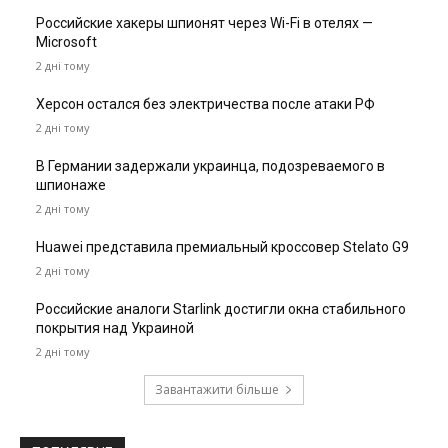
Российские хакеры шпионят через Wi-Fi в отелях —
Microsoft
2 дні тому
Херсон остался без электричества после атаки РФ
2 дні тому
В Германии задержали украинца, подозреваемого в
шпионаже
2 дні тому
Huawei представила премиальный кроссовер Stelato G9
2 дні тому
Российские аналоги Starlink достигли окна стабильного
покрытия над Украиной
2 дні тому
Завантажити більше