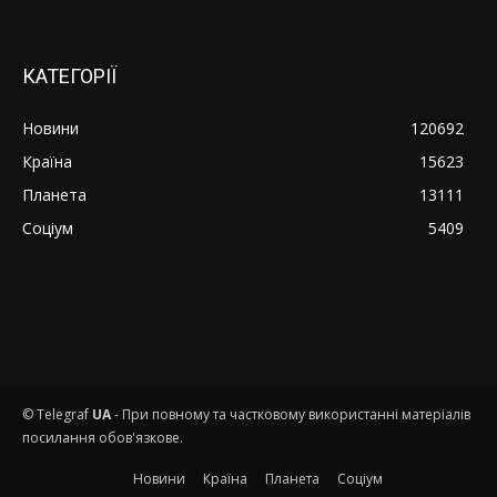
КАТЕГОРІЇ
Новини
120692
Країна
15623
Планета
13111
Соціум
5409
© Telegraf
UA
- При повному та частковому використанні матеріалів
посилання обов'язкове.
Новини
Країна
Планета
Соціум