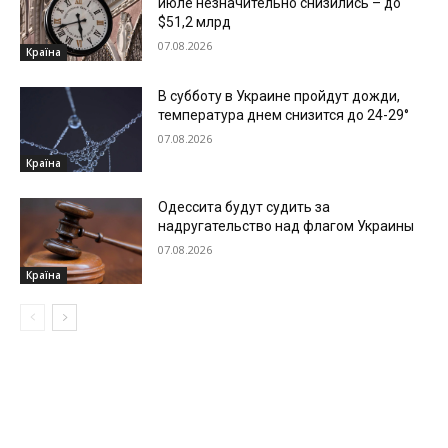
июле незначительно снизились – до
$51,2 млрд
07.08.2026
Країна
В субботу в Украине пройдут дожди,
температура днем снизится до 24-29°
07.08.2026
Країна
Одессита будут судить за
надругательство над флагом Украины
07.08.2026
Країна