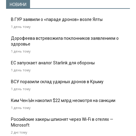
НОВИНИ
В ГУР заявили о «параде дронов» возле Ялты
1 день тому
Дорофеева встревожила поклонников заявлением о
здоровье
1 день тому
ЕС запускает аналог Starlink для обороны
1 день тому
ВСУ поразили склад ударных дронов в Крыму
1 день тому
Ким Чен Ын накопил $22 млрд несмотря на санкции
1 день тому
Российские хакеры шпионят через Wi-Fi в отелях —
Microsoft
2 дні тому