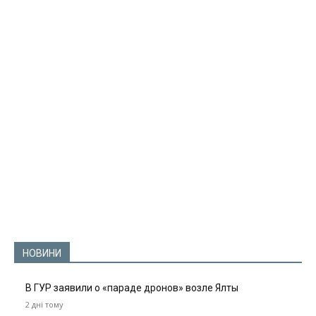
НОВИНИ
В ГУР заявили о «параде дронов» возле Ялты
2 дні тому