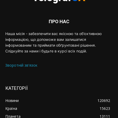
ПРО НАС
Наша місія - забезпечити вас якісною та об'єктивною
інформацією, що допоможе вам залишатися
інформованим та приймати обґрунтовані рішення.
Слідкуйте за нами і будьте в курсі всіх подій.
Зворотній зв'язок
КАТЕГОРІЇ
Новини
120692
Країна
15623
Планета
13111