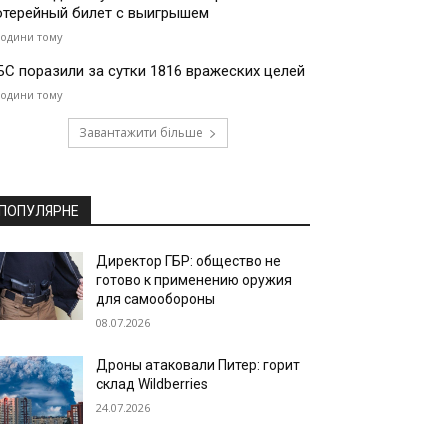
отерейный билет с выигрышем
години тому
БС поразили за сутки 1816 вражеских целей
години тому
Завантажити більше
ПОПУЛЯРНЕ
Директор ГБР: общество не
готово к применению оружия
для самообороны
08.07.2026
Дроны атаковали Питер: горит
склад Wildberries
24.07.2026