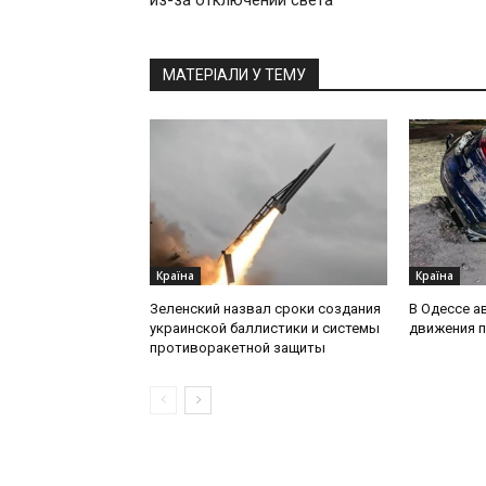
из-за отключений света
МАТЕРІАЛИ У ТЕМУ
Країна
Країна
Зеленский назвал сроки создания
В Одессе а
украинской баллистики и системы
движения 
противоракетной защиты