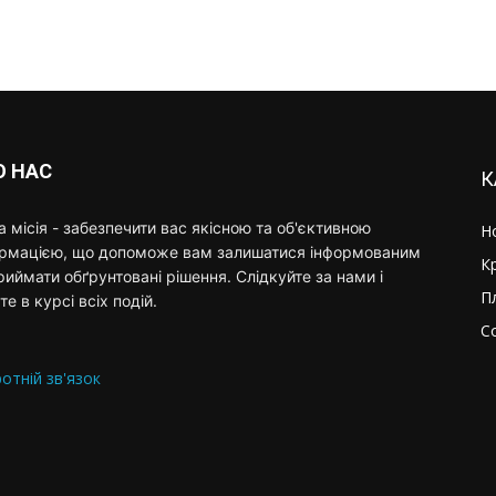
О НАС
К
 місія - забезпечити вас якісною та об'єктивною
Н
ормацією, що допоможе вам залишатися інформованим
К
риймати обґрунтовані рішення. Слідкуйте за нами і
П
те в курсі всіх подій.
С
отній зв'язок