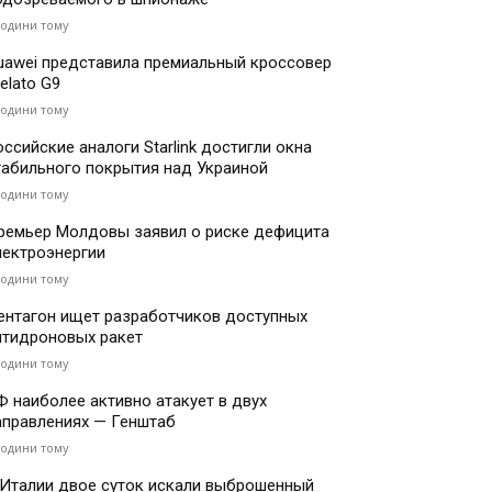
години тому
uawei представила премиальный кроссовер
elato G9
години тому
оссийские аналоги Starlink достигли окна
табильного покрытия над Украиной
години тому
ремьер Молдовы заявил о риске дефицита
лектроэнергии
години тому
ентагон ищет разработчиков доступных
нтидроновых ракет
години тому
Ф наиболее активно атакует в двух
аправлениях — Генштаб
години тому
 Италии двое суток искали выброшенный