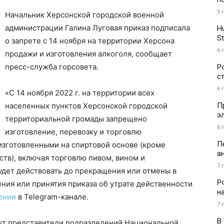
5 
Начальник Херсонской городской военной
администрации Галина Луговая приказ подписала
H
St
о запрете с 14 ноября на территории Херсона
6 
продажи и изготовления алкоголя, сообщает
пресс-служба горсовета.
Р
с
6 
«С 14 ноября 2022 г. на территории всех
П
населенных пунктов Херсонской городской
э
территориальной громады запрещено
6 
изготовление, перевозку и торговлю
П
изготовленными на спиртовой основе (кроме
а
тв), включая торговлю пивом, вином и
7 
удет действовать до прекращения или отмены в
Р
ния или принятия приказа об утрате действенности
н
ении
в Telegram-канале.
7 
В
ут представители подразделений Национальной