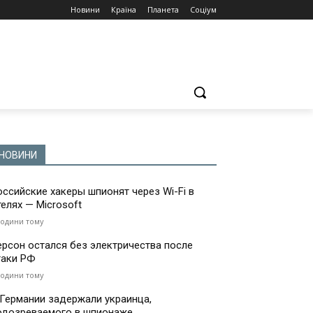
Новини
Країна
Планета
Соціум
НОВИНИ
оссийские хакеры шпионят через Wi-Fi в
телях — Microsoft
години тому
ерсон остался без электричества после
таки РФ
години тому
 Германии задержали украинца,
одозреваемого в шпионаже