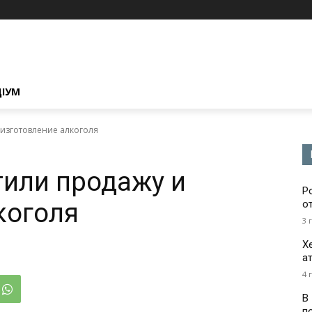
ЦІУМ
 изготовление алкоголя
тили продажу и
Р
коголя
о
3 
Х
а
4 
В
п