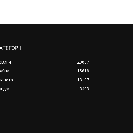
АТЕГОРІЇ
овини
120687
раїна
15618
ланета
13107
оціум
5405