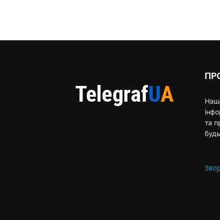
ПР
Наша
інф
та п
будь
Звор