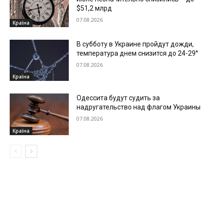
$51,2 млрд
07.08.2026
Країна
В субботу в Украине пройдут дожди,
температура днем снизится до 24-29°
07.08.2026
Країна
Одессита будут судить за
надругательство над флагом Украины
07.08.2026
Країна