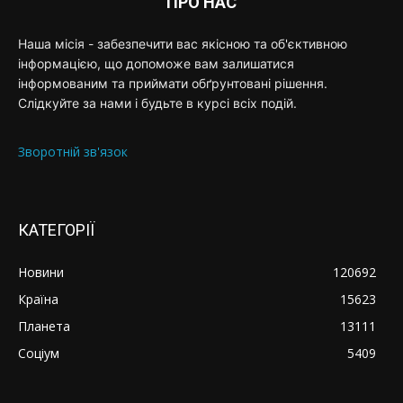
ПРО НАС
Наша місія - забезпечити вас якісною та об'єктивною
інформацією, що допоможе вам залишатися
інформованим та приймати обґрунтовані рішення.
Слідкуйте за нами і будьте в курсі всіх подій.
Зворотній зв'язок
КАТЕГОРІЇ
Новини
120692
Країна
15623
Планета
13111
Соціум
5409