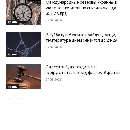
Международные резервы Украины в
июле незначительно снизились – до
$51,2 млрд
07.08.2026
Країна
В субботу в Украине пройдут дожди,
температура днем снизится до 24-29°
07.08.2026
Країна
Одессита будут судить за
надругательство над флагом Украины
07.08.2026
Країна