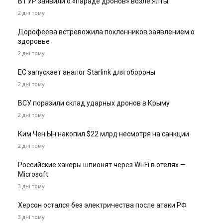
В ГУР заявили о «параде дронов» возле Ялты
2 дні тому
Дорофеева встревожила поклонников заявлением о
здоровье
2 дні тому
ЕС запускает аналог Starlink для обороны
2 дні тому
ВСУ поразили склад ударных дронов в Крыму
2 дні тому
Ким Чен Ын накопил $22 млрд несмотря на санкции
2 дні тому
Российские хакеры шпионят через Wi-Fi в отелях —
Microsoft
3 дні тому
Херсон остался без электричества после атаки РФ
3 дні тому