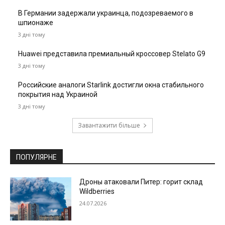
В Германии задержали украинца, подозреваемого в
шпионаже
3 дні тому
Huawei представила премиальный кроссовер Stelato G9
3 дні тому
Российские аналоги Starlink достигли окна стабильного
покрытия над Украиной
3 дні тому
Завантажити більше
ПОПУЛЯРНЕ
Дроны атаковали Питер: горит склад
Wildberries
24.07.2026