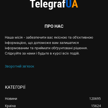
ПРО НАС
Наша місія - забезпечити вас якісною та об'єктивною
інформацією, що допоможе вам залишатися
інформованим та приймати обґрунтовані рішення.
Слідкуйте за нами і будьте в курсі всіх подій.
Зворотній зв'язок
КАТЕГОРІЇ
Новини
120695
Країна
15624