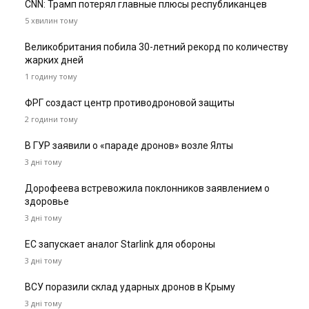
CNN: Трамп потерял главные плюсы республиканцев
5 хвилин тому
Великобритания побила 30-летний рекорд по количеству
жарких дней
1 годину тому
ФРГ создаст центр противодроновой защиты
2 години тому
В ГУР заявили о «параде дронов» возле Ялты
3 дні тому
Дорофеева встревожила поклонников заявлением о
здоровье
3 дні тому
ЕС запускает аналог Starlink для обороны
3 дні тому
ВСУ поразили склад ударных дронов в Крыму
3 дні тому