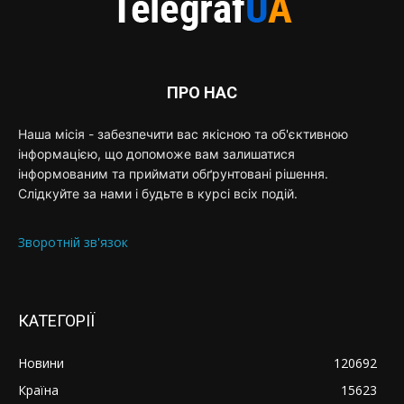
ПРО НАС
Наша місія - забезпечити вас якісною та об'єктивною
інформацією, що допоможе вам залишатися
інформованим та приймати обґрунтовані рішення.
Слідкуйте за нами і будьте в курсі всіх подій.
Зворотній зв'язок
КАТЕГОРІЇ
Новини
120692
Країна
15623