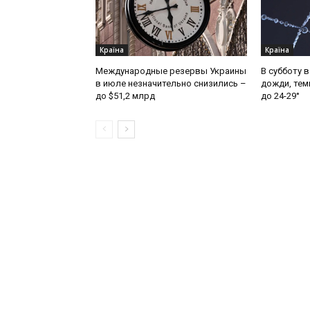
Країна
Країна
Международные резервы Украины
В субботу 
в июле незначительно снизились –
дожди, тем
до $51,2 млрд
до 24-29°