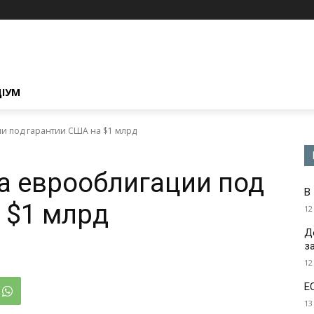
ЦІУМ
и под гарантии США на $1 млрд
а еврооблигации под
В
 $1 млрд
12
Д
з
12
Е
13