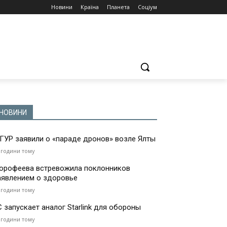
Новини
Країна
Планета
Соціум
НОВИНИ
 ГУР заявили о «параде дронов» возле Ялты
 години тому
орофеева встревожила поклонников
аявлением о здоровье
 години тому
С запускает аналог Starlink для обороны
 години тому