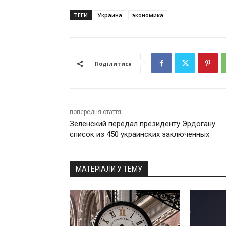
ТЕГИ
Украина
экономика
Поділитися
попередня стаття
Зеленский передал президенту Эрдогану
список из 450 украинских заключенных
МАТЕРІАЛИ У ТЕМУ