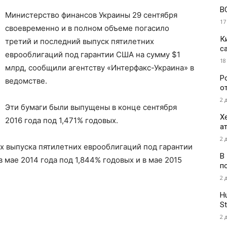
В
Министерство финансов Украины 29 сентября
17
своевременно и в полном объеме погасило
К
третий и последний выпуск пятилетних
с
еврооблигаций под гарантии США на сумму $1
18
млрд, сообщили агентству «Интерфакс-Украина» в
Р
ведомстве.
о
2 
Эти бумаги были выпущены в конце сентября
Х
2016 года под 1,471% годовых.
а
2 
х выпуска пятилетних еврооблигаций под гарантии
В
мае 2014 года под 1,844% годовых и в мае 2015
п
2 
H
St
2 