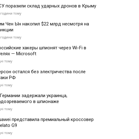
СУ поразили склад ударных дронов в Крыму
 години тому
им Чен Ын накопил $22 млрд несмотря на
анкции
 години тому
оссийские хакеры шпионят через Wi-Fi в
телях — Microsoft
дні тому
ерсон остался без электричества после
таки РФ
дні тому
 Германии задержали украинца,
одозреваемого в шпионаже
дні тому
uawei представила премиальный кроссовер
elato G9
дні тому