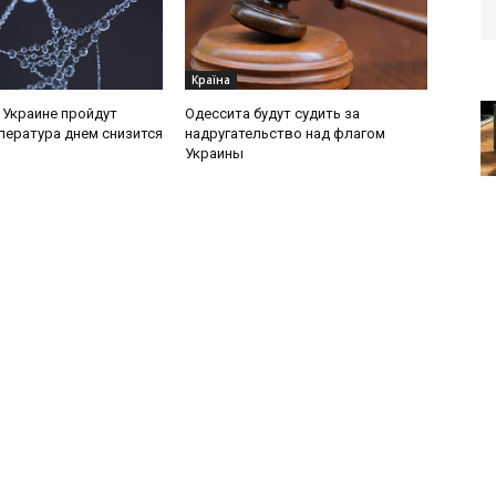
Країна
в Украине пройдут
Одессита будут судить за
пература днем снизится
надругательство над флагом
Украины