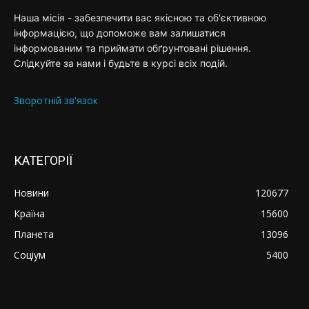
Наша місія - забезпечити вас якісною та об'єктивною
інформацією, що допоможе вам залишатися
інформованим та приймати обґрунтовані рішення.
Слідкуйте за нами і будьте в курсі всіх подій.
Зворотній зв'язок
КАТЕГОРІЇ
Новини
120677
Країна
15600
Планета
13096
Соціум
5400