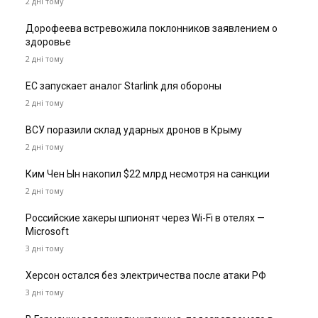
2 дні тому
Дорофеева встревожила поклонников заявлением о
здоровье
2 дні тому
ЕС запускает аналог Starlink для обороны
2 дні тому
ВСУ поразили склад ударных дронов в Крыму
2 дні тому
Ким Чен Ын накопил $22 млрд несмотря на санкции
2 дні тому
Российские хакеры шпионят через Wi-Fi в отелях —
Microsoft
3 дні тому
Херсон остался без электричества после атаки РФ
3 дні тому