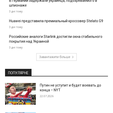
В Германии задержали украинца, подозреваемого в
шпионаже
3 дні тому
Huawei представила премиальный кроссовер Stelato G9
3 дні тому
Российские аналоги Starlink достигли окна стабильного
покрытия над Украиной
3 дні тому
Завантажити більше
ПОПУЛЯРНЕ
Путин не уступит и будет воевать до
конца – NYT
22.07.2026