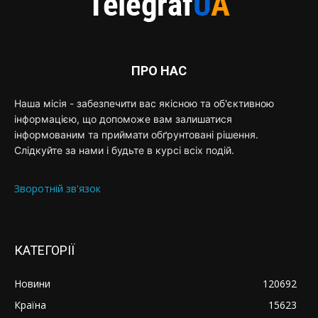
ПРО НАС
Наша місія - забезпечити вас якісною та об'єктивною
інформацією, що допоможе вам залишатися
інформованим та приймати обґрунтовані рішення.
Слідкуйте за нами і будьте в курсі всіх подій.
Зворотній зв'язок
КАТЕГОРІЇ
Новини
120692
Країна
15623