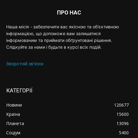
ПРО НАС
Наша місія - забезпечити вас якісною та об'єктивною
інформацією, що допоможе вам залишатися
інформованим та приймати обґрунтовані рішення.
Слідкуйте за нами і будьте в курсі всіх подій.
Зворотній зв'язок
КАТЕГОРІЇ
Новини
120677
Країна
15600
Планета
13096
Соціум
5400