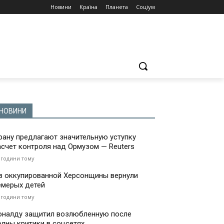
Новини
Країна
Планета
Соціум
НОВИНИ
рану предлагают значительную уступку
асчет контроля над Ормузом — Reuters
 години тому
з оккупированной Херсонщины вернули
емерых детей
 години тому
оналду защитил возлюбленную после
олны критики в соцсетях