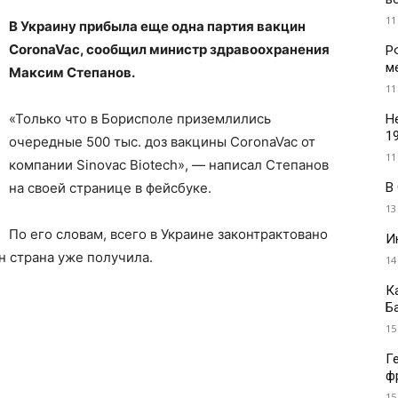
11
В Украину прибыла еще одна партия вакцин
CoronaVac, сообщил министр здравоохранения
Р
м
Максим Степанов.
11
«Только что в Борисполе приземлились
Н
1
очередные 500 тыс. доз вакцины CoronaVac от
11
компании Sinovac Biotech», — написал Степанов
В
на своей странице в фейсбуке.
13
По его словам, всего в Украине законтрактовано
И
лн страна уже получила.
14
К
Б
15
Г
ф
15