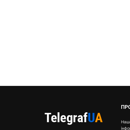
ПР
Наша
інф