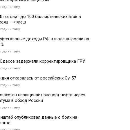
 години тому
Ф готовит до 100 баллистических атак в
есяц — Флеш
 години тому
ефтегазовые доходы РФ в июле выросли на
9%
 години тому
 Одессе задержали корректировщика ГРУ
 години тому
ндия отказалась от российских Су-57
 години тому
азахстан наращивает экспорт нефти через
атуми в обход России
 години тому
енштаб опубликовал данные о боях на
ронте
 години тому