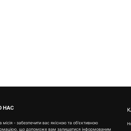
О НАС
К
 місія - забезпечити вас якісною та об'єктивною
Н
ормацією, що допоможе вам залишатися інформованим