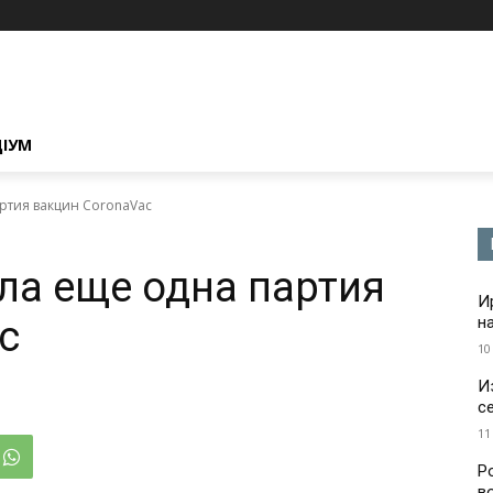
ЦІУМ
ртия вакцин CoronaVac
ла еще одна партия
И
c
н
10
И
с
11
Р
в