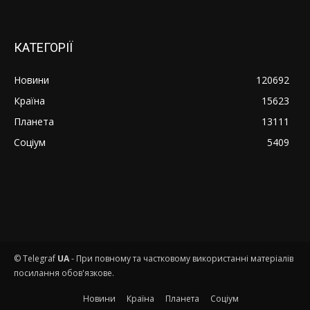
КАТЕГОРІЇ
Новини
120692
Країна
15623
Планета
13111
Соціум
5409
© Telegraf
UA
- При повному та частковому використанні матеріалів
посилання обов'язкове.
Новини
Країна
Планета
Соціум