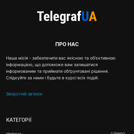
ПРО НАС
Наша місія - забезпечити вас якісною та об'єктивною
інформацією, що допоможе вам залишатися
інформованим та приймати обґрунтовані рішення.
Слідкуйте за нами і будьте в курсі всіх подій.
Зворотній зв'язок
КАТЕГОРІЇ
Новини
120692