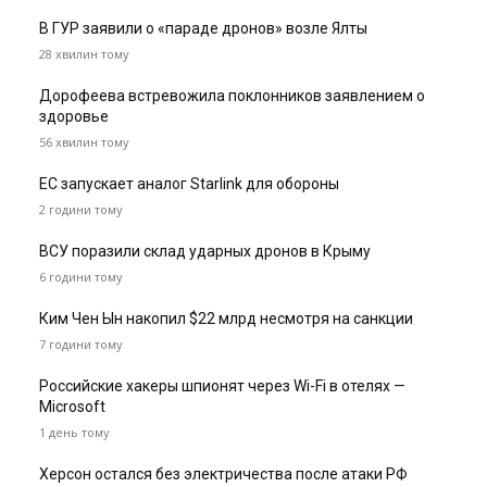
В ГУР заявили о «параде дронов» возле Ялты
28 хвилин тому
Дорофеева встревожила поклонников заявлением о
здоровье
56 хвилин тому
ЕС запускает аналог Starlink для обороны
2 години тому
ВСУ поразили склад ударных дронов в Крыму
6 години тому
Ким Чен Ын накопил $22 млрд несмотря на санкции
7 години тому
Российские хакеры шпионят через Wi-Fi в отелях —
Microsoft
1 день тому
Херсон остался без электричества после атаки РФ