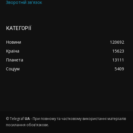
Зворотній зв'язок
КАТЕГОРІЇ
Новини
120692
Країна
15623
Планета
13111
Соціум
5409
© Telegraf
UA
- При повному та частковому використанні матеріалів
посилання обов'язкове.