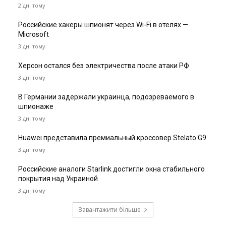
2 дні тому
Российские хакеры шпионят через Wi-Fi в отелях —
Microsoft
3 дні тому
Херсон остался без электричества после атаки РФ
3 дні тому
В Германии задержали украинца, подозреваемого в
шпионаже
3 дні тому
Huawei представила премиальный кроссовер Stelato G9
3 дні тому
Российские аналоги Starlink достигли окна стабильного
покрытия над Украиной
3 дні тому
Завантажити більше