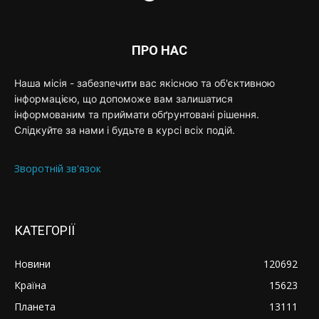
ПРО НАС
Наша місія - забезпечити вас якісною та об'єктивною
інформацією, що допоможе вам залишатися
інформованим та приймати обґрунтовані рішення.
Слідкуйте за нами і будьте в курсі всіх подій.
Зворотній зв'язок
КАТЕГОРІЇ
Новини
120692
Країна
15623
Планета
13111