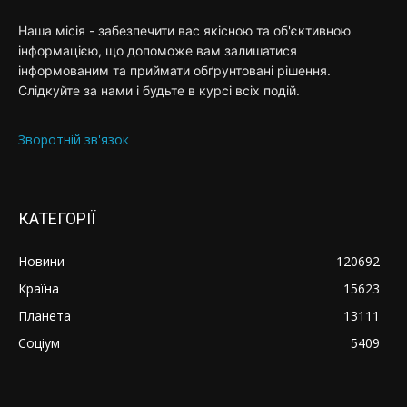
Наша місія - забезпечити вас якісною та об'єктивною
інформацією, що допоможе вам залишатися
інформованим та приймати обґрунтовані рішення.
Слідкуйте за нами і будьте в курсі всіх подій.
Зворотній зв'язок
КАТЕГОРІЇ
Новини
120692
Країна
15623
Планета
13111
Соціум
5409