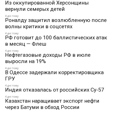
Из оккупированной Херсонщины
вернули семерых детей
4 дні тому
Роналду защитил возлюбленную после
волны критики в соцсетях
4 дні тому
РФ готовит до 100 баллистических атак
в месяц — Флеш
4 дні тому
Нефтегазовые доходы РФ в июле
выросли на 19%
4 дні тому
В Одессе задержали корректировщика
ГРУ
4 дні тому
Индия отказалась от российских Су-57
4 дні тому
Казахстан наращивает экспорт нефти
через Батуми в обход России