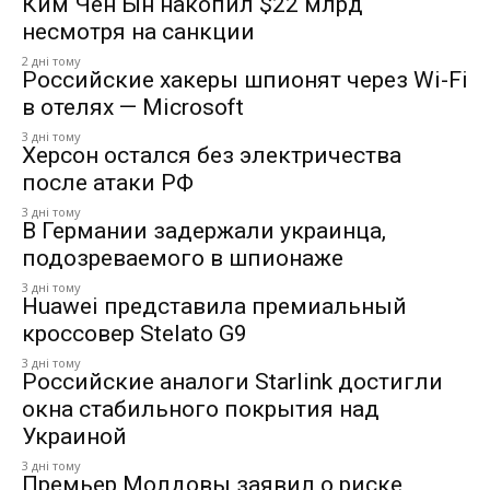
Ким Чен Ын накопил $22 млрд
несмотря на санкции
2 дні тому
Российские хакеры шпионят через Wi-Fi
в отелях — Microsoft
3 дні тому
Херсон остался без электричества
после атаки РФ
3 дні тому
В Германии задержали украинца,
подозреваемого в шпионаже
3 дні тому
Huawei представила премиальный
кроссовер Stelato G9
3 дні тому
Российские аналоги Starlink достигли
окна стабильного покрытия над
Украиной
3 дні тому
Премьер Молдовы заявил о риске