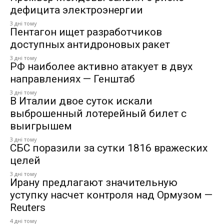
дефицита электроэнергии
3 дні тому
Пентагон ищет разработчиков
доступных антидроновых ракет
3 дні тому
РФ наиболее активно атакует в двух
направлениях — Генштаб
3 дні тому
В Италии двое суток искали
выброшенный лотерейный билет с
выигрышем
3 дні тому
СБС поразили за сутки 1816 вражеских
целей
3 дні тому
Ирану предлагают значительную
уступку насчет контроля над Ормузом —
Reuters
4 дні тому