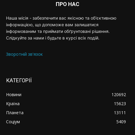
ПРО НАС
Наша місія - забезпечити вас якісною та об'єктивною
інформацією, що допоможе вам залишатися
інформованим та приймати обґрунтовані рішення.
Слідкуйте за нами і будьте в курсі всіх подій.
Зворотній зв'язок
КАТЕГОРІЇ
Новини
120692
Країна
15623
Планета
13111
Соціум
5409